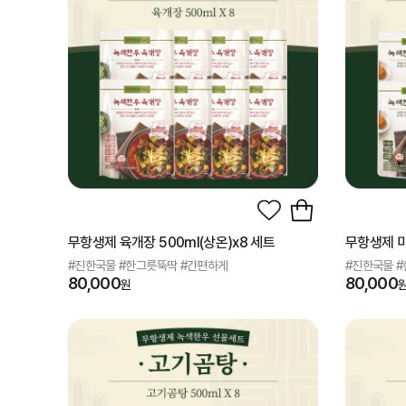
무항생제 육개장 500ml(상온)x8 세트
무항생제 미
#진한국물 #한그릇뚝딱 #간편하게
#진한국물 
80,000
80,000
원