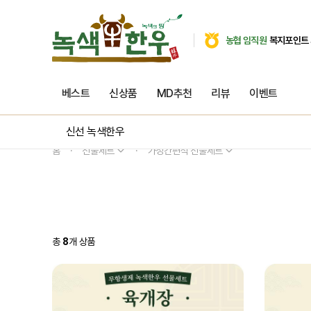
농협 임직원
복지포인트
베스트
신상품
MD추천
리뷰
이벤트
신선 녹색한우
홈
선물세트
가정간편식 선물세트
총
8
개 상품