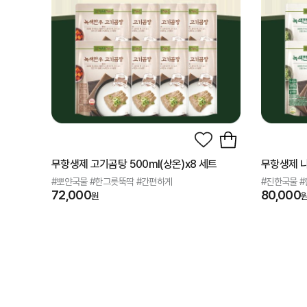
무항생제 고기곰탕 500ml(상온)x8 세트
무항생제 나
#뽀얀국물 #한그릇뚝딱 #간편하게
#진한국물 
72,000
80,000
원