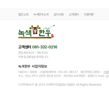
법인소개
녹색한우소개
공지사항
고객센터
이용약관
고객센터
061‑332‑0216
평일 AM 9:00 ~ PM 5:00
주말 및 공휴일은 휴무입니다.
녹색한우 사업자정보
대표이사 : 장춘환
사업자등록번호 : 412-81-38237
통신판매신고번호 :
사업
주소 : 전남 나주시 산포면 영산로 6041
개인정보 보호책임자 : 운영자
E-mail :
COPYRIGHT © 2025 녹색한우조합공동사업법인. All Rights Reserved.