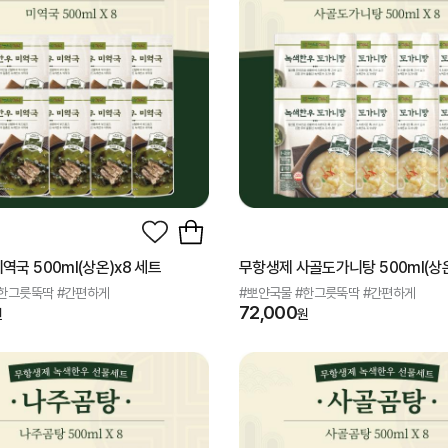
역국 500ml(상온)x8 세트
무항생제 사골도가니탕 500ml(상온
#한그릇뚝딱 #간편하게
#뽀얀국물 #한그릇뚝딱 #간편하게
72,000
원
원