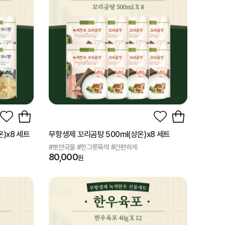
)x8 세트
무항생제 꼬리곰탕 500ml(상온)x8 세트
#뽀얀국물 #한그릇뚝딱 #간편하게
80,000
원