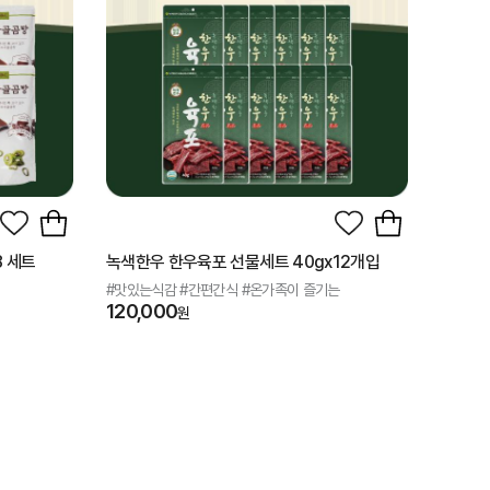
8 세트
녹색한우 한우육포 선물세트 40gx12개입
#맛있는식감 #간편간식 #온가족이 즐기는
120,000
원