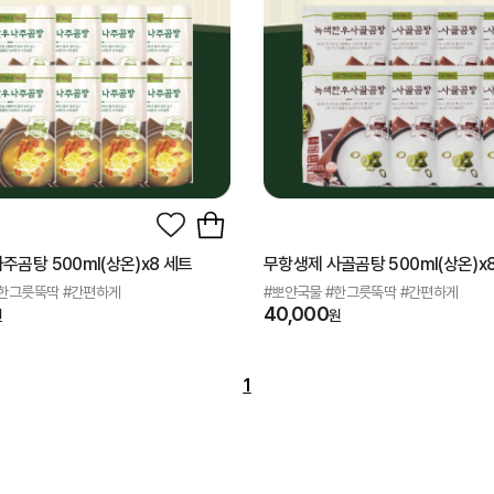
주곰탕 500ml(상온)x8 세트
무항생제 사골곰탕 500ml(상온)x
#한그릇뚝딱 #간편하게
#뽀얀국물 #한그릇뚝딱 #간편하게
40,000
원
원
1