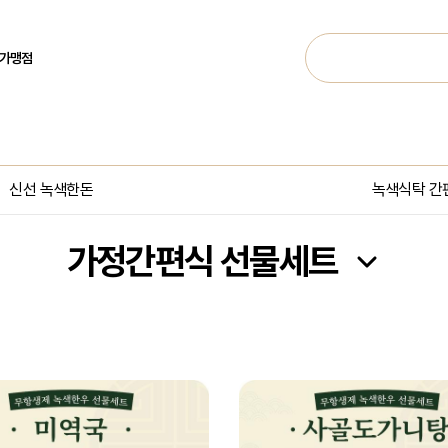
 가맹점
신선 녹색한돈
녹색식탁 간
가정간편식 선물세트