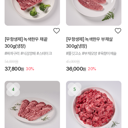
[무항생제] 녹색한우 채끝
[무항생제] 녹색한우 부채살
300g(냉장)
300g(냉장)
#짜파구리 #식감깡패 #스테이크
#쫄깃고소 #부채모양 #육향이예술
54,000원
45,000원
37,800
36,000
30%
20%
원
원
4
5