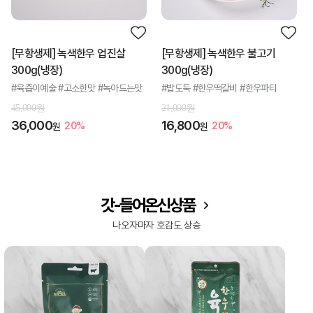
[무항생제] 녹색한우 업진살
[무항생제] 녹색한우 불고기
300g(냉장)
300g(냉장)
#육즙이예술 #고소한맛 #녹아드는맛
#밥도둑 #한우떡갈비 #한우파티
45,000원
21,000원
36,000
16,800
20%
20%
원
원
갓- 들어 온 신상품
나오자마자 호감도 상승