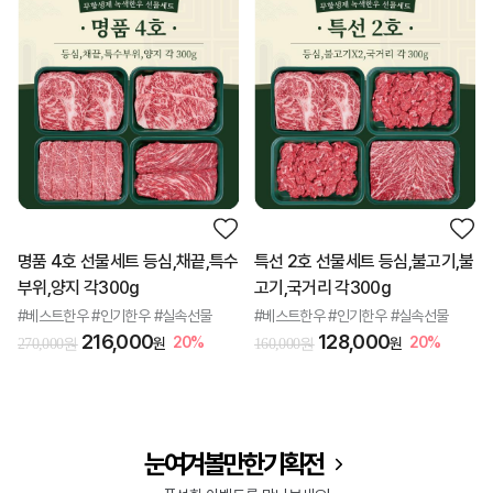
명품 4호 선물세트 등심,채끝,특수
특선 2호 선물세트 등심,불고기,불
부위,양지 각300g
고기,국거리 각300g
#베스트한우 #인기한우 #실속선물
#베스트한우 #인기한우 #실속선물
216,000
128,000
20%
20%
원
원
270,000원
160,000원
눈여겨볼만한 기획전