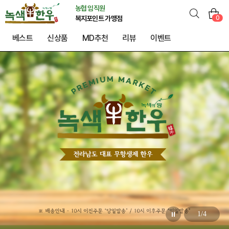
농협 임직원
0
복지포인트 가맹점
베스트
신상품
MD추천
리뷰
이벤트
1
/
4