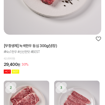
[무항생제] 녹색한우 등심 300g(냉장)
#No.1한우 #신선한맛 #BEST
42,000원
29,400
30%
원
HOT
BEST
2
3