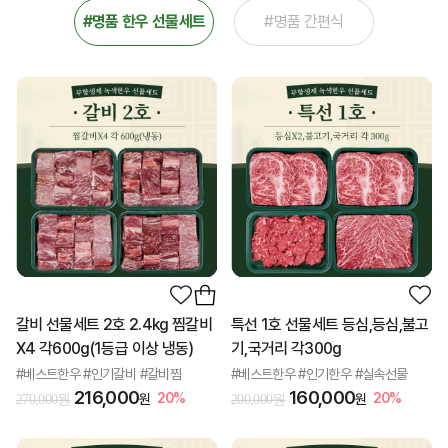
#명품 한우 선물세트
#명품 간편식
갈비 선물세트 2호 2.4kg 찜갈비
특선 1호 선물세트 등심,등심,불고
X4 각600g(1등급 이상 냉동)
기,국거리 각300g
#베스트한우 #인기갈비 #갈비찜
#베스트한우 #인기한우 #실속선물
216,000
160,000
20%
20%
원
원
270,000원
200,000원