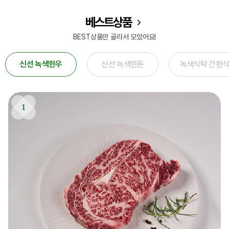
베스트상품
BEST상품만 골라서 모았어요!
신선 녹색한우
신선 녹색한돈
녹색식탁 간편
1